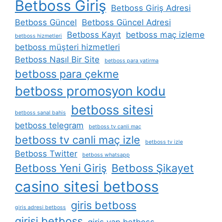
Betboss Giriş
Betboss Giriş Adresi
Betboss Güncel
Betboss Güncel Adresi
Betboss Kayıt
betboss maç izleme
betboss hizmetleri
betboss müşteri hizmetleri
Betboss Nasıl Bir Site
betboss para yatirma
betboss para çekme
betboss promosyon kodu
betboss sitesi
betboss sanal bahis
betboss telegram
betboss tv canli maç
betboss tv canli maç izle
betboss tv izle
Betboss Twitter
betboss whatsapp
Betboss Yeni Giriş
Betboss Şikayet
casino sitesi betboss
giris betboss
giris adresi betboss
girisi betboss
giris yap betboss