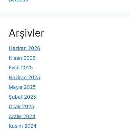
Arşivler
Haziran 2026
Nisan 2026
Eylül 2025
Haziran 2025
Mayıs 2025
Şubat 2025
Ocak 2025
Aralık 2024
Kasım 2024