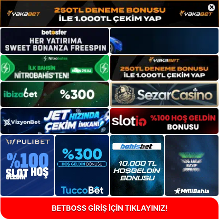
×
BETBOSS GİRİŞ İÇİN TIKLAYINIZ!