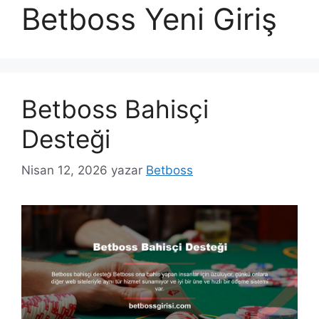
Betboss Yeni Giriş
Betboss Bahisçi
Desteği
Nisan 12, 2026
yazar
Betboss