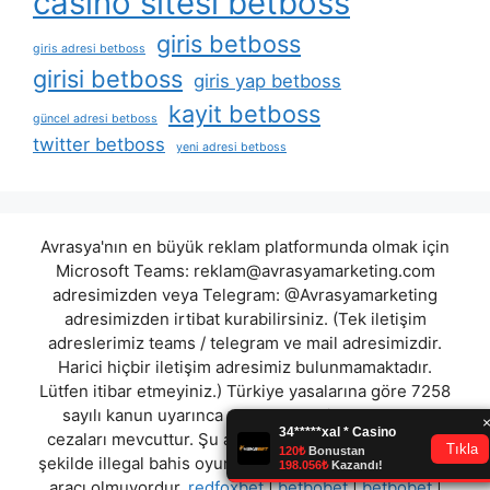
casino sitesi betboss
giris betboss
giris adresi betboss
girisi betboss
giris yap betboss
kayit betboss
güncel adresi betboss
twitter betboss
yeni adresi betboss
Avrasya'nın en büyük reklam platformunda olmak için
Microsoft Teams:
reklam@avrasyamarketing.com
adresimizden veya Telegram: @Avrasyamarketing
adresimizden irtibat kurabilirsiniz. (Tek iletişim
adreslerimiz teams / telegram ve mail adresimizdir.
Harici hiçbir iletişim adresimiz bulunmamaktadır.
Lütfen itibar etmeyiniz.) Türkiye yasalarına göre 7258
sayılı kanun uyarınca yasa dışı bahis oynamanın
cezaları mevcuttur. Şu an bulunduğunuz site hiç bir
şekilde illegal bahis oyunları oynatmıyor ve oynamaya
aracı olmuyordur.
redfoxbet
|
betbobet
|
betbobet
|