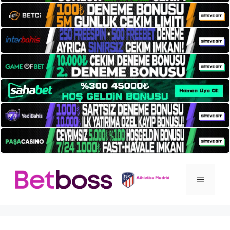
İçeriğe
atla
Menü