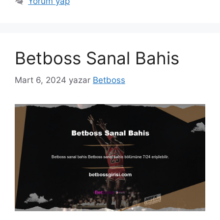
Yorum yap
Betboss Sanal Bahis
Mart 6, 2024
yazar
Betboss