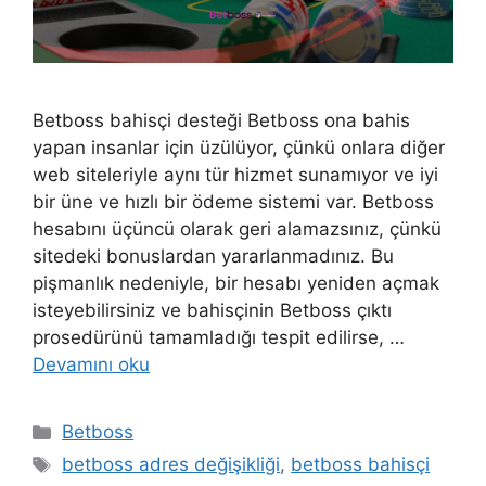
Betboss bahisçi desteği Betboss ona bahis
yapan insanlar için üzülüyor, çünkü onlara diğer
web siteleriyle aynı tür hizmet sunamıyor ve iyi
bir üne ve hızlı bir ödeme sistemi var. Betboss
hesabını üçüncü olarak geri alamazsınız, çünkü
sitedeki bonuslardan yararlanmadınız. Bu
pişmanlık nedeniyle, bir hesabı yeniden açmak
isteyebilirsiniz ve bahisçinin Betboss çıktı
prosedürünü tamamladığı tespit edilirse, …
Devamını oku
Kategoriler
Betboss
Etiketler
betboss adres değişikliği
,
betboss bahisçi