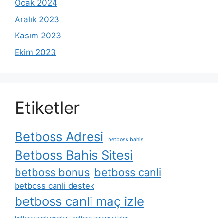
Ocak 2024
Aralık 2023
Kasım 2023
Ekim 2023
Etiketler
Betboss Adresi
betboss bahis
Betboss Bahis Sitesi
betboss bonus
betboss canli
betboss canli destek
betboss canli maç izle
betboss canlı oyunlar
betboss casino siteleri