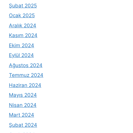
Şubat 2025
Ocak 2025
Aralık 2024
Kasım 2024
Ekim 2024
Eylül 2024
Ağustos 2024
Temmuz 2024
Haziran 2024
Mayıs 2024
Nisan 2024
Mart 2024
Şubat 2024