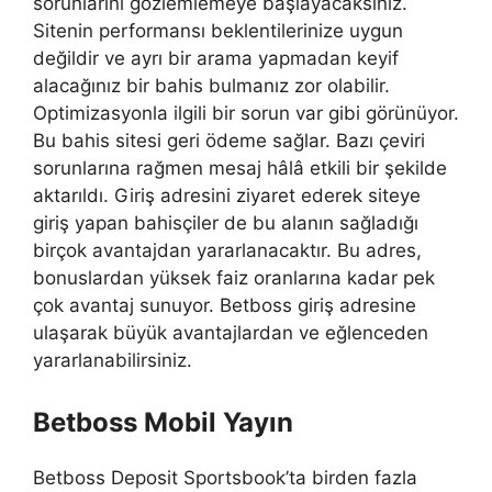
sorunlarını gözlemlemeye başlayacaksınız.
Sitenin performansı beklentilerinize uygun
değildir ve ayrı bir arama yapmadan keyif
alacağınız bir bahis bulmanız zor olabilir.
Optimizasyonla ilgili bir sorun var gibi görünüyor.
Bu bahis sitesi geri ödeme sağlar. Bazı çeviri
sorunlarına rağmen mesaj hâlâ etkili bir şekilde
aktarıldı. Giriş adresini ziyaret ederek siteye
giriş yapan bahisçiler de bu alanın sağladığı
birçok avantajdan yararlanacaktır. Bu adres,
bonuslardan yüksek faiz oranlarına kadar pek
çok avantaj sunuyor. Betboss giriş adresine
ulaşarak büyük avantajlardan ve eğlenceden
yararlanabilirsiniz.
Betboss Mobil Yayın
Betboss Deposit Sportsbook’ta birden fazla