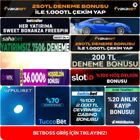
×
BETBOSS GİRİŞ İÇİN TIKLAYINIZ!