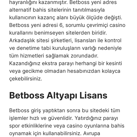
hayranlığını kazanmıştır. Betboss yeni adres
alternatif bahis sitelerinin tanıtılmasıyla
kullanıcının kazanç alanı büyük ölçüde değişti.
Betboss yeni adresi 6, sorumlu çevrimiçi casino
kurallarını benimseyen sitelerden biridir.
Arkadaşlık sitesi şirketleri, lisansları ile kontrol
ve denetime tabi kuruluşların varlığı nedeniyle
tüm hizmetleri sağlamak zorundadır.
Kazandığınız ekstra parayı herhangi bir kesinti
veya gecikme olmadan hesabınızdan kolayca
çekebilirsiniz.
Betboss Altyapı Lisans
Betboss giriş yaptıktan sonra bu sitedeki tüm
işlemler hızlı ve güvenlidir. Yatırdığınız parayı
spor etkinliklerine veya casino oyunlarına bahis
oynamak için kullanabilirsiniz. Avrupa