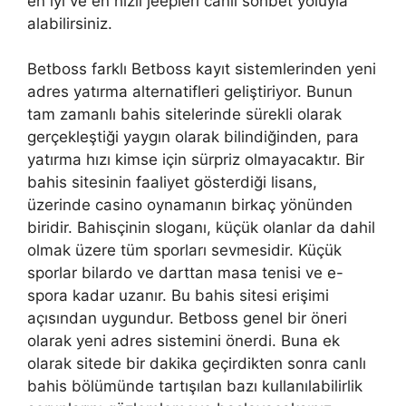
en iyi ve en hızlı jeepleri canlı sohbet yoluyla
alabilirsiniz.
Betboss farklı Betboss kayıt sistemlerinden yeni
adres yatırma alternatifleri geliştiriyor. Bunun
tam zamanlı bahis sitelerinde sürekli olarak
gerçekleştiği yaygın olarak bilindiğinden, para
yatırma hızı kimse için sürpriz olmayacaktır. Bir
bahis sitesinin faaliyet gösterdiği lisans,
üzerinde casino oynamanın birkaç yönünden
biridir. Bahisçinin sloganı, küçük olanlar da dahil
olmak üzere tüm sporları sevmesidir. Küçük
sporlar bilardo ve darttan masa tenisi ve e-
spora kadar uzanır. Bu bahis sitesi erişimi
açısından uygundur. Betboss genel bir öneri
olarak yeni adres sistemini önerdi. Buna ek
olarak sitede bir dakika geçirdikten sonra canlı
bahis bölümünde tartışılan bazı kullanılabilirlik