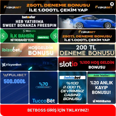
×
BETBOSS GİRİŞ İÇİN TIKLAYINIZ!