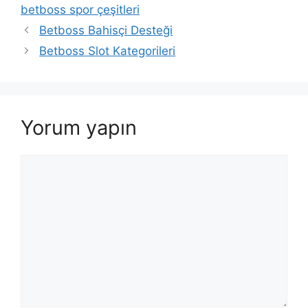
betboss spor çeşitleri
Betboss Bahisçi Desteği
Betboss Slot Kategorileri
Yorum yapın
Yorum