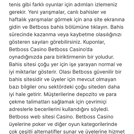
tenis gibi farklı oyunlar için adımları izlemeniz
gerekir. Yeni yarışmalar, canlı bahisler ve
haftalık yarışmalar görmek için ana site ekranına
gidin ve Betboss bahis bölümüne tıklayın. Bahis
sürecinde kazanma veya kaybetme olasılığınızı
gösteren sayıları görebilirsiniz. Kuponlar,
Betboss Casino Betboss Casino’da
oynadığınızda para biriktirmenin bir yoludur.
Bahis sitesi çoğu yer için işe yarayan normal ve
iyi miktarlar gösterir. Olası Betboss güvenilir bir
bahis sitesidir ve üyeler için mevcut olmayan
bazı bilgiler onu sektördeki çoğu siteden daha
iyi hale getirir. Müşterilerine depozito ve para
çekme talimatları sağlamak için çevrimiçi
adreslerle becerilerini kullandığını söyledi.
Betboss web sitesi Casino. Betboss Casino
üyelerine poker ve diğer oyun kategorilerinde
çok çeşitli alternatifler sunar ve üyelerine hizmet