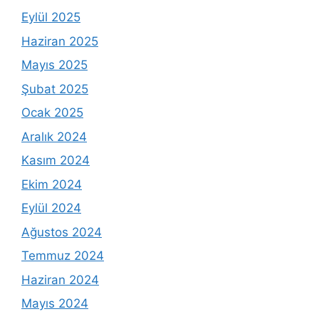
Eylül 2025
Haziran 2025
Mayıs 2025
Şubat 2025
Ocak 2025
Aralık 2024
Kasım 2024
Ekim 2024
Eylül 2024
Ağustos 2024
Temmuz 2024
Haziran 2024
Mayıs 2024