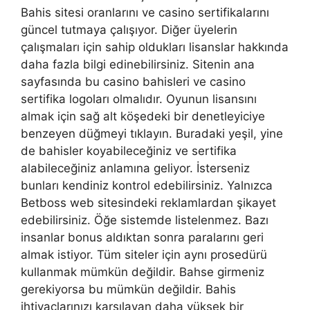
Bahis sitesi oranlarını ve casino sertifikalarını
güncel tutmaya çalışıyor. Diğer üyelerin
çalışmaları için sahip oldukları lisanslar hakkında
daha fazla bilgi edinebilirsiniz. Sitenin ana
sayfasında bu casino bahisleri ve casino
sertifika logoları olmalıdır. Oyunun lisansını
almak için sağ alt köşedeki bir denetleyiciye
benzeyen düğmeyi tıklayın. Buradaki yeşil, yine
de bahisler koyabileceğiniz ve sertifika
alabileceğiniz anlamına geliyor. İsterseniz
bunları kendiniz kontrol edebilirsiniz. Yalnızca
Betboss web sitesindeki reklamlardan şikayet
edebilirsiniz. Öğe sistemde listelenmez. Bazı
insanlar bonus aldıktan sonra paralarını geri
almak istiyor. Tüm siteler için aynı prosedürü
kullanmak mümkün değildir. Bahse girmeniz
gerekiyorsa bu mümkün değildir. Bahis
ihtiyaçlarınızı karşılayan daha yüksek bir