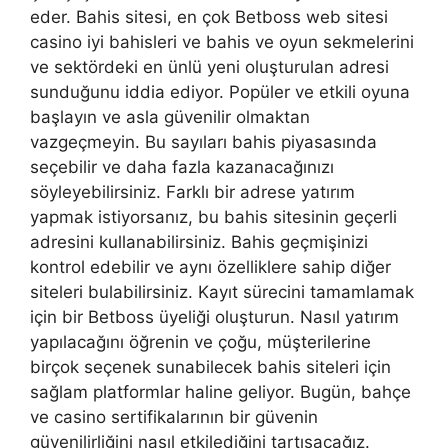
eder. Bahis sitesi, en çok Betboss web sitesi
casino iyi bahisleri ve bahis ve oyun sekmelerini
ve sektördeki en ünlü yeni oluşturulan adresi
sunduğunu iddia ediyor. Popüler ve etkili oyuna
başlayın ve asla güvenilir olmaktan
vazgeçmeyin. Bu sayıları bahis piyasasında
seçebilir ve daha fazla kazanacağınızı
söyleyebilirsiniz. Farklı bir adrese yatırım
yapmak istiyorsanız, bu bahis sitesinin geçerli
adresini kullanabilirsiniz. Bahis geçmişinizi
kontrol edebilir ve aynı özelliklere sahip diğer
siteleri bulabilirsiniz. Kayıt sürecini tamamlamak
için bir Betboss üyeliği oluşturun. Nasıl yatırım
yapılacağını öğrenin ve çoğu, müşterilerine
birçok seçenek sunabilecek bahis siteleri için
sağlam platformlar haline geliyor. Bugün, bahçe
ve casino sertifikalarının bir güvenin
güvenilirliğini nasıl etkilediğini tartışacağız.