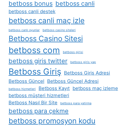
betboss bonus
betboss canli
betboss canli destek
betboss canli maç izle
betboss canlı oyunlar
betboss casino siteleri
Betboss Casino Sitesi
betboss com
betboss girisi
betboss giris twitter
betboss giris yap
Betboss Giriş
Betboss Giriş Adresi
Betboss Güncel
Betboss Güncel Adresi
Betboss Kayıt
betboss maç izleme
betboss hizmetleri
betboss müşteri hizmetleri
Betboss Nasıl Bir Site
betboss para yatirma
betboss para çekme
betboss promosyon kodu