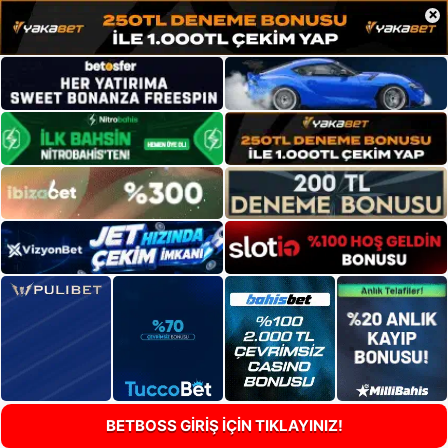
×
BETBOSS GİRİŞ İÇİN TIKLAYINIZ!