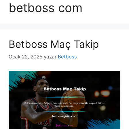
betboss com
Betboss Maç Takip
Ocak 22, 2025
yazar
Betboss