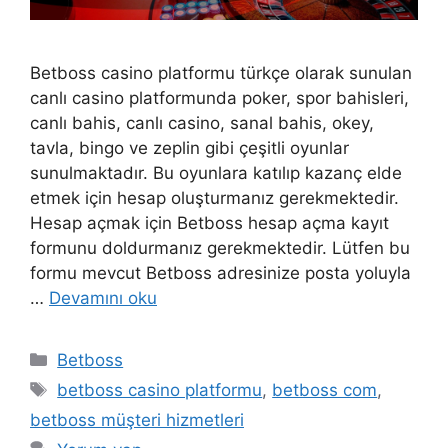
Betboss casino platformu türkçe olarak sunulan
canlı casino platformunda poker, spor bahisleri,
canlı bahis, canlı casino, sanal bahis, okey,
tavla, bingo ve zeplin gibi çeşitli oyunlar
sunulmaktadır. Bu oyunlara katılıp kazanç elde
etmek için hesap oluşturmanız gerekmektedir.
Hesap açmak için Betboss hesap açma kayıt
formunu doldurmanız gerekmektedir. Lütfen bu
formu mevcut Betboss adresinize posta yoluyla
…
Devamını oku
Kategoriler
Betboss
Etiketler
betboss casino platformu
,
betboss com
,
betboss müşteri hizmetleri