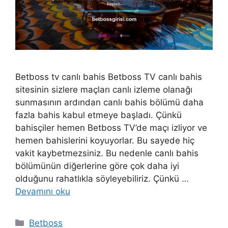
Betboss tv canlı bahis Betboss TV canlı bahis
sitesinin sizlere maçları canlı izleme olanağı
sunmasının ardından canlı bahis bölümü daha
fazla bahis kabul etmeye başladı. Çünkü
bahisçiler hemen Betboss TV’de maçı izliyor ve
hemen bahislerini koyuyorlar. Bu sayede hiç
vakit kaybetmezsiniz. Bu nedenle canlı bahis
bölümünün diğerlerine göre çok daha iyi
olduğunu rahatlıkla söyleyebiliriz. Çünkü …
Devamını oku
Kategoriler
Betboss