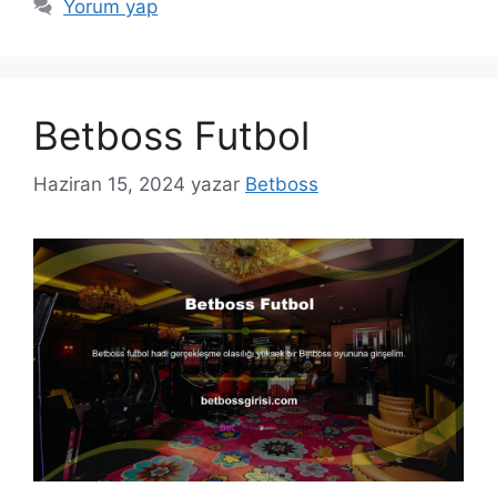
Yorum yap
Betboss Futbol
Haziran 15, 2024
yazar
Betboss