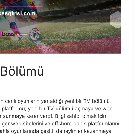
 Bölümü
 canlı oyunların yer aldığı yeni bir TV bölümü
 platformu, yeni bir TV bölümü açmaya ve web
ar sunmaya karar verdi. Bilgi sahibi olmak için
ğer web sitelerini ve offshore bahis platformlarını
ı bahis oyunlarında çeşitli deneyimler kazanmaya