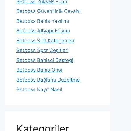
Betboss Yüksek Puan
Betboss Güvenilirlik Cevabı
Betboss Bahis Yazılımı
Betboss Altyapı Erişimi
Betboss Slot Kategorileri
Betboss Spor Çeşitleri
Betboss Bahisçi Desteği
Betboss Bahis Ofisi
Betboss Bağlantı Düzeltme
Betboss Kayıt Nasıl
Kategoriler