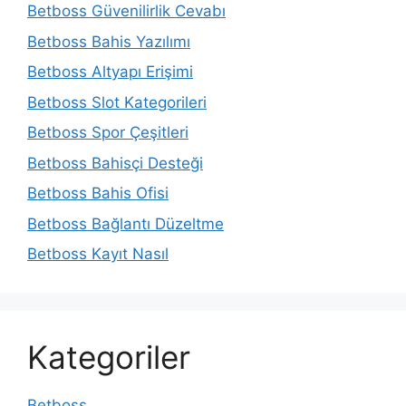
Betboss Güvenilirlik Cevabı
Betboss Bahis Yazılımı
Betboss Altyapı Erişimi
Betboss Slot Kategorileri
Betboss Spor Çeşitleri
Betboss Bahisçi Desteği
Betboss Bahis Ofisi
Betboss Bağlantı Düzeltme
Betboss Kayıt Nasıl
Kategoriler
Betboss