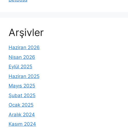
Arşivler
Haziran 2026
Nisan 2026
Eylül 2025
Haziran 2025
Mayıs 2025
Şubat 2025
Ocak 2025
Aralık 2024
Kasım 2024