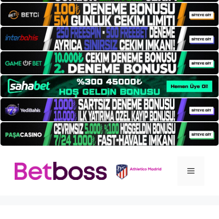
İçeriğe
atla
Menü