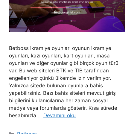
Betboss ikramiye oyunları oyunun ikramiye
oyunları, kazı oyunları, kart oyunları, masa
oyunları ve diğer oyunlar gibi birçok oyun türü
var. Bu web siteleri BTK ve TIB tarafından
engelleniyor çünkü ülkemde izin verilmiyor.
Yalnızca sitede bulunan oyunlara bahis
yapabilirsiniz. Bazı bahis siteleri mevcut giriş
bilgilerini kullanıcılarına her zaman sosyal
medya veya forumlarda gösterir. Kısa sürede
hesabınızla …
Devamını oku
Kategoriler