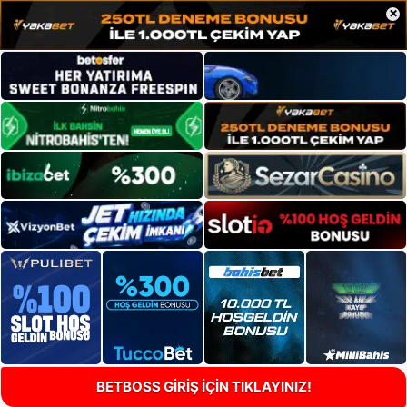
×
BETBOSS GİRİŞ İÇİN TIKLAYINIZ!