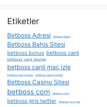
Etiketler
Betboss Adresi
betboss bahis
Betboss Bahis Sitesi
betboss bonus
betboss canli
betboss canli destek
betboss canli maç izle
betboss canlı oyunlar
betboss casino siteleri
Betboss Casino Sitesi
betboss com
betboss girisi
betboss giris twitter
betboss giris yap