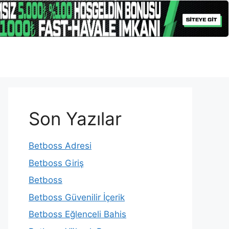
Son Yazılar
Betboss Adresi
Betboss Giriş
Betboss
Betboss Güvenilir İçerik
Betboss Eğlenceli Bahis