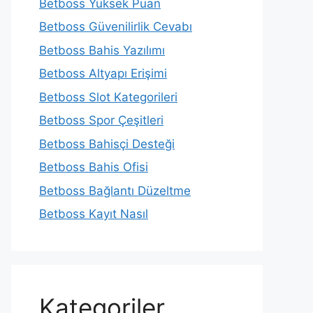
Betboss Yüksek Puan
Betboss Güvenilirlik Cevabı
Betboss Bahis Yazılımı
Betboss Altyapı Erişimi
Betboss Slot Kategorileri
Betboss Spor Çeşitleri
Betboss Bahisçi Desteği
Betboss Bahis Ofisi
Betboss Bağlantı Düzeltme
Betboss Kayıt Nasıl
Kategoriler