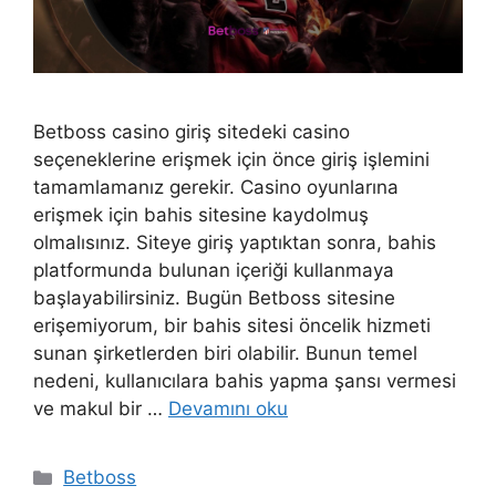
Betboss casino giriş sitedeki casino
seçeneklerine erişmek için önce giriş işlemini
tamamlamanız gerekir. Casino oyunlarına
erişmek için bahis sitesine kaydolmuş
olmalısınız. Siteye giriş yaptıktan sonra, bahis
platformunda bulunan içeriği kullanmaya
başlayabilirsiniz. Bugün Betboss sitesine
erişemiyorum, bir bahis sitesi öncelik hizmeti
sunan şirketlerden biri olabilir. Bunun temel
nedeni, kullanıcılara bahis yapma şansı vermesi
ve makul bir …
Devamını oku
Kategoriler
Betboss