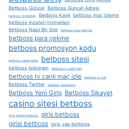
Betboss Güncel
Betboss Güncel Adresi
Betboss Kayıt
betboss maç izleme
betboss hizmetleri
betboss müşteri hizmetleri
Betboss Nasıl Bir Site
betboss para yatirma
betboss para çekme
betboss promosyon kodu
betboss sitesi
betboss sanal bahis
betboss telegram
betboss tv canli maç
betboss tv canli maç izle
betboss tv izle
Betboss Twitter
betboss whatsapp
Betboss Yeni Giriş
Betboss Şikayet
casino sitesi betboss
giris betboss
giris adresi betboss
girisi betboss
giris yap betboss