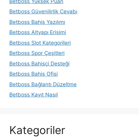
Betboss Yüksek Puan
Betboss Güvenilirlik Cevabı
Betboss Bahis Yazılımı
Betboss Altyapı Erişimi
Betboss Slot Kategorileri
Betboss Spor Çeşitleri
Betboss Bahisçi Desteği
Betboss Bahis Ofisi
Betboss Bağlantı Düzeltme
Betboss Kayıt Nasıl
Kategoriler