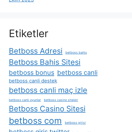
Etiketler
Betboss Adresi
betboss bahis
Betboss Bahis Sitesi
betboss bonus
betboss canli
betboss canli destek
betboss canli maç izle
betboss canlı oyunlar
betboss casino siteleri
Betboss Casino Sitesi
betboss com
betboss girisi
betboss giris twitter