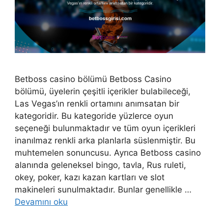
Betboss casino bölümü Betboss Casino
bölümü, üyelerin çeşitli içerikler bulabileceği,
Las Vegas’ın renkli ortamını anımsatan bir
kategoridir. Bu kategoride yüzlerce oyun
seçeneği bulunmaktadır ve tüm oyun içerikleri
inanılmaz renkli arka planlarla süslenmiştir. Bu
muhtemelen sonuncusu. Ayrıca Betboss casino
alanında geleneksel bingo, tavla, Rus ruleti,
okey, poker, kazı kazan kartları ve slot
makineleri sunulmaktadır. Bunlar genellikle …
Devamını oku