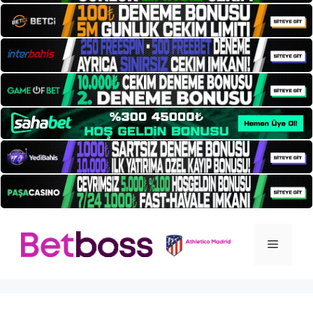
İçeriğe
atla
Menü