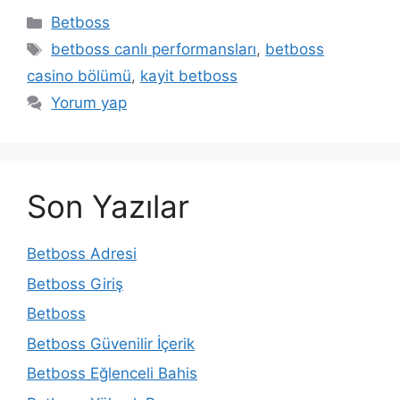
Kategoriler
Betboss
Etiketler
betboss canlı performansları
,
betboss
casino bölümü
,
kayit betboss
Yorum yap
Son Yazılar
Betboss Adresi
Betboss Giriş
Betboss
Betboss Güvenilir İçerik
Betboss Eğlenceli Bahis