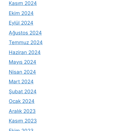
Kasım 2024
Ekim 2024
Eylül 2024
Ağustos 2024
Temmuz 2024
Haziran 2024
Mayıs 2024
Nisan 2024
Mart 2024
Şubat 2024
Ocak 2024
Aralık 2023
Kasım 2023
Ekim 2023