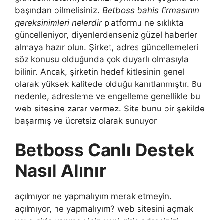
başından bilmelisiniz.
Betboss bahis firmasının
gereksinimleri nelerdir
platformu ne sıklıkta
güncelleniyor, diyenlerdenseniz güzel haberler
almaya hazır olun. Şirket, adres güncellemeleri
söz konusu olduğunda çok duyarlı olmasıyla
bilinir. Ancak, şirketin hedef kitlesinin genel
olarak yüksek kalitede olduğu kanıtlanmıştır. Bu
nedenle, adresleme ve engelleme genellikle bu
web sitesine zarar vermez. Site bunu bir şekilde
başarmış ve ücretsiz olarak sunuyor
Betboss Canlı Destek
Nasıl Alınır
açılmıyor ne yapmalıyım merak etmeyin.
açılmıyor, ne yapmalıyım? web sitesini açmak