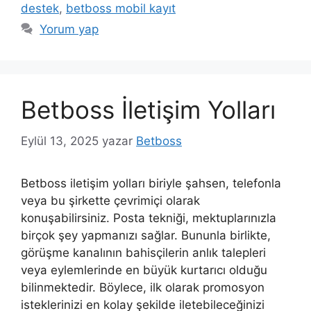
destek
,
betboss mobil kayıt
Yorum yap
Betboss İletişim Yolları
Eylül 13, 2025
yazar
Betboss
Betboss iletişim yolları biriyle şahsen, telefonla
veya bu şirkette çevrimiçi olarak
konuşabilirsiniz. Posta tekniği, mektuplarınızla
birçok şey yapmanızı sağlar. Bununla birlikte,
görüşme kanalının bahisçilerin anlık talepleri
veya eylemlerinde en büyük kurtarıcı olduğu
bilinmektedir. Böylece, ilk olarak promosyon
isteklerinizi en kolay şekilde iletebileceğinizi