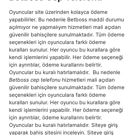
Oyuncular site üzerinden kolayca ödeme
yapabilirler. Bu nedenle Betboss maddi durumu
açılmıyor ne yapmalıyım hizmetleri mali açıdan
güvenilir bahisçilere sunulmaktadır. Tüm ödeme
seçenekleri için oyunculara farklı ödeme
kuralları sunulur. Her oyuncu bu kurallara göre
kendi işlemlerini yapabilir. Her ödeme seçeneği
için ayrıntılar, ödeme kurallarını belirtir.
Oyuncular bu kuralı hatırlamalıdır. Bu nedenle
Betboss cep telefonu
hizmetleri mali açıdan
güvenilir bahisçilere sunulmaktadır. Tüm ödeme
seçenekleri için oyunculara farklı ödeme
kuralları sunulur. Her oyuncu bu kurallara göre
kendi işlemlerini yapabilir. Her ödeme seçeneği
için ayrıntılar, ödeme kurallarını belirtir.
Oyuncular bu kuralı hatırlamalıdır. Siteye giriş
yaparak bahis sitesini inceleyin. Siteye giriş