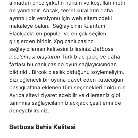
almadan önce şirketin hüküm ve koşulları metni
de yanıtlanır. Ancak, temel kuralların daha
ayrıntılı bir versiyonu için web sitemizdeki
makaleye bakın. Sağlayıcının Kuantum
Blackjack’i en popüler ve en çok seçilen
girişlerden biridir. Xpg canlı casino
sağlayıcılarının kalitesini bilirsiniz.
Betboss
incelemesi oluşturun
Türk blackjack, ve daha
fazlası bu canlı casino oyun sağlayıcısından
bildirildi. Birçok olasılık olduğunu söylemeliyim.
Sizi eğlenceli bir oyuna davet eden kutucuğun
başlığı altına eklenen tüm seçenekleri doldurun.
Ayrıca siteyi ziyaret edebilir ve dilerseniz gibi
tanınmış sağlayıcıların blackjack çeşitlerini de
deneyebilirsiniz.
Betboss Bahis Kalitesi