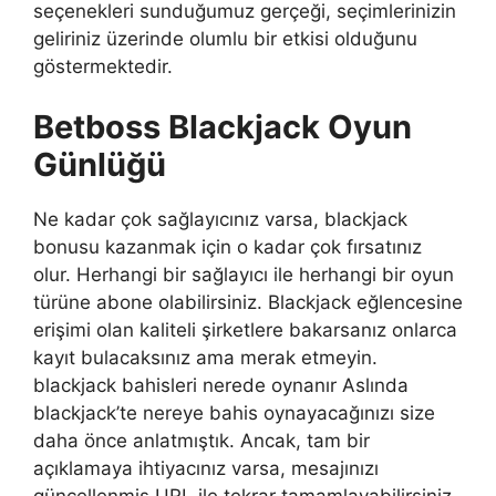
seçenekleri sunduğumuz gerçeği, seçimlerinizin
geliriniz üzerinde olumlu bir etkisi olduğunu
göstermektedir.
Betboss Blackjack Oyun
Günlüğü
Ne kadar çok sağlayıcınız varsa, blackjack
bonusu kazanmak için o kadar çok fırsatınız
olur. Herhangi bir sağlayıcı ile herhangi bir oyun
türüne abone olabilirsiniz. Blackjack eğlencesine
erişimi olan kaliteli şirketlere bakarsanız onlarca
kayıt bulacaksınız ama merak etmeyin.
blackjack bahisleri nerede oynanır Aslında
blackjack’te nereye bahis oynayacağınızı size
daha önce anlatmıştık. Ancak, tam bir
açıklamaya ihtiyacınız varsa, mesajınızı