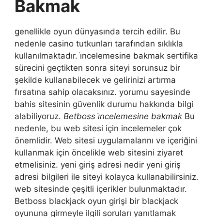
Bakmak
genellikle oyun dünyasında tercih edilir. Bu
nedenle casino tutkunları tarafından sıklıkla
kullanılmaktadır. i̇ncelemesine bakmak sertifika
sürecini geçtikten sonra siteyi sorunsuz bir
şekilde kullanabilecek ve gelirinizi artırma
fırsatına sahip olacaksınız. yorumu sayesinde
bahis sitesinin güvenlik durumu hakkında bilgi
alabiliyoruz.
Betboss i̇ncelemesine bakmak
Bu
nedenle, bu web sitesi için incelemeler çok
önemlidir. Web sitesi uygulamalarını ve içeriğini
kullanmak için öncelikle web sitesini ziyaret
etmelisiniz. yeni giriş adresi nedir yeni giriş
adresi bilgileri ile siteyi kolayca kullanabilirsiniz.
web sitesinde çeşitli içerikler bulunmaktadır.
Betboss blackjack oyun girişi bir blackjack
oyununa girmeyle ilgili soruları yanıtlamak