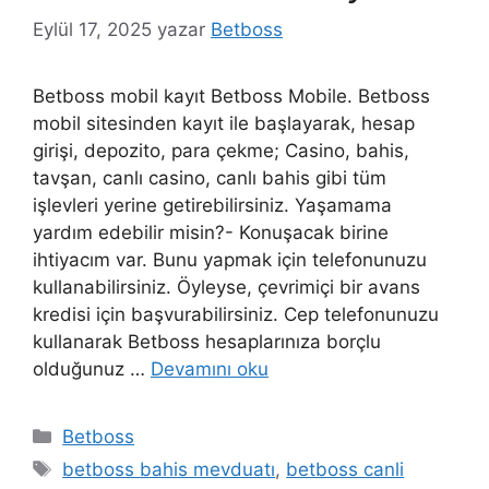
Eylül 17, 2025
yazar
Betboss
Betboss mobil kayıt Betboss Mobile. Betboss
mobil sitesinden kayıt ile başlayarak, hesap
girişi, depozito, para çekme; Casino, bahis,
tavşan, canlı casino, canlı bahis gibi tüm
işlevleri yerine getirebilirsiniz. Yaşamama
yardım edebilir misin?- Konuşacak birine
ihtiyacım var. Bunu yapmak için telefonunuzu
kullanabilirsiniz. Öyleyse, çevrimiçi bir avans
kredisi için başvurabilirsiniz. Cep telefonunuzu
kullanarak Betboss hesaplarınıza borçlu
olduğunuz …
Devamını oku
Kategoriler
Betboss
Etiketler
betboss bahis mevduatı
,
betboss canli