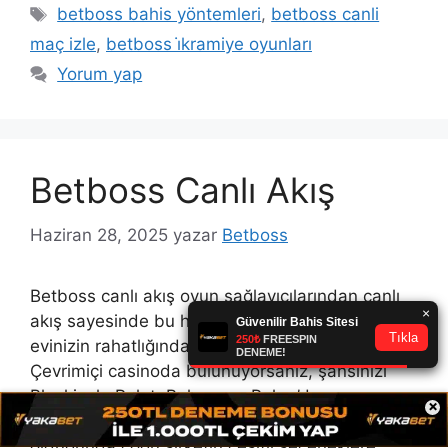
Etiketler
betboss bahis yöntemleri
,
betboss canli
maç izle
,
betboss i̇kramiye oyunları
Yorum yap
Betboss Canlı Akış
Haziran 28, 2025
yazar
Betboss
Betboss canlı akış oyun sağlayıcılarından canlı
akış sayesinde bu hizmetlerin tam olarak kendi
evinizin rahatlığından keyif alabilirsiniz.
Çevrimiçi casinoda bulunuyorsanız, şansınızı
Blackjack, Rulet, Bakara ve Poker’de
×
deneyebilirsiniz. Bu oyunlar söz konusu
olduğunda çoğu şirketin çeşitli seçeneklere