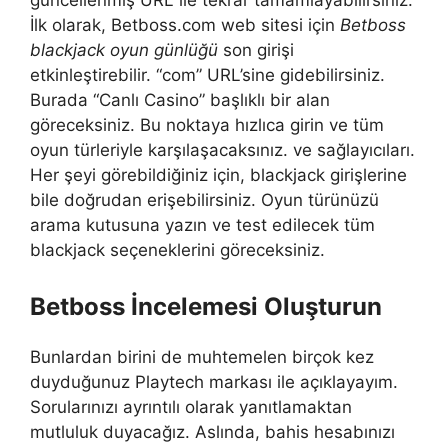
güncellenmiş URL ile tekrar tamamlayabilirsiniz.
İlk olarak, Betboss.com web sitesi için
Betboss
blackjack oyun günlüğü
son girişi
etkinleştirebilir. “com” URL’sine gidebilirsiniz.
Burada “Canlı Casino” başlıklı bir alan
göreceksiniz. Bu noktaya hızlıca girin ve tüm
oyun türleriyle karşılaşacaksınız. ve sağlayıcıları.
Her şeyi görebildiğiniz için, blackjack girişlerine
bile doğrudan erişebilirsiniz. Oyun türünüzü
arama kutusuna yazın ve test edilecek tüm
blackjack seçeneklerini göreceksiniz.
Betboss İncelemesi Oluşturun
Bunlardan birini de muhtemelen birçok kez
duyduğunuz Playtech markası ile açıklayayım.
Sorularınızı ayrıntılı olarak yanıtlamaktan
mutluluk duyacağız. Aslında, bahis hesabınızı