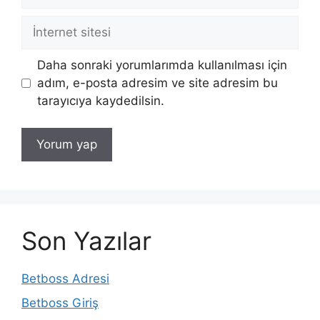
posta
İnternet
sitesi
Daha sonraki yorumlarımda kullanılması için
adım, e-posta adresim ve site adresim bu
tarayıcıya kaydedilsin.
Son Yazılar
Betboss Adresi
Betboss Giriş