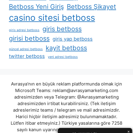
Betboss Yeni Giriş
Betboss Şikayet
casino sitesi betboss
giris betboss
giris adresi betboss
girisi betboss
giris yap betboss
kayit betboss
güncel adresi betboss
twitter betboss
yeni adresi betboss
Avrasya'nın en büyük reklam platformunda olmak için
Microsoft Teams:
reklam@avrasyamarketing.com
adresimizden veya Telegram: @Avrasyamarketing
adresimizden irtibat kurabilirsiniz. (Tek iletişim
adreslerimiz teams / telegram ve mail adresimizdir.
Harici hiçbir iletişim adresimiz bulunmamaktadır.
Lütfen itibar etmeyiniz.) Türkiye yasalarına göre 7258
sayılı kanun uyarınca yasa dışı bahis oynamanın