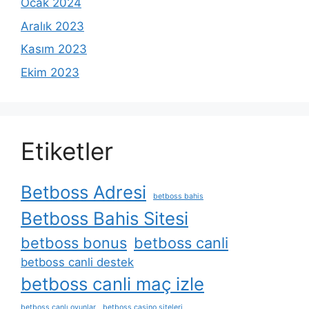
Ocak 2024
Aralık 2023
Kasım 2023
Ekim 2023
Etiketler
Betboss Adresi
betboss bahis
Betboss Bahis Sitesi
betboss bonus
betboss canli
betboss canli destek
betboss canli maç izle
betboss canlı oyunlar
betboss casino siteleri