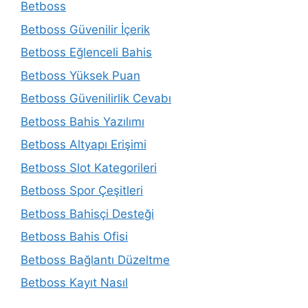
Betboss
Betboss Güvenilir İçerik
Betboss Eğlenceli Bahis
Betboss Yüksek Puan
Betboss Güvenilirlik Cevabı
Betboss Bahis Yazılımı
Betboss Altyapı Erişimi
Betboss Slot Kategorileri
Betboss Spor Çeşitleri
Betboss Bahisçi Desteği
Betboss Bahis Ofisi
Betboss Bağlantı Düzeltme
Betboss Kayıt Nasıl