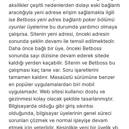
aksilikler çeşitli nedenlerden dolayı eski bağlantı
aracılığıyla yeni adrese erişim sağlamakla ilgili
ise
Betboss yeni adres bağlantı poker bölümü
oyunlar
üyelerine bu durumda yardımcı olmaya
çalışırsa. Sitenin yeni adresi, önceki adresin
sonunda şeklin devamı ile temsil edilmektedir.
Daha önce bağlı bir üye, önceki Betboss
sonunda sayı dizisine devam ederek sitede
kaldığı yerden kaçabilir. Sitenin ve Betboss bu
çalışması kaç tane var. Soru işaretlerini
tamamen kaldırır. Masaüstü sürümüne benzer
en popüler uygulamalardan biri mobil
uygulamadır. Web sitesi kullanıcı dostu ve
gezinmesi kolay olacak şekilde tasarlanmıştır.
Bilgisayarda olduğu gibi giriş sıkıntısı
olduğunda, bilgisayar üyelerinin genel süreci
sorunları çözmek ve normal işleyişe devam
etmek için yeterlidir. Kesinlikle yeni bir üyelik vb.