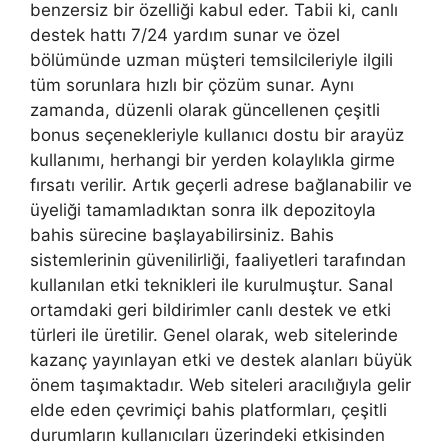
benzersiz bir özelliği kabul eder. Tabii ki, canlı
destek hattı 7/24 yardım sunar ve özel
bölümünde uzman müşteri temsilcileriyle ilgili
tüm sorunlara hızlı bir çözüm sunar. Aynı
zamanda, düzenli olarak güncellenen çeşitli
bonus seçenekleriyle kullanıcı dostu bir arayüz
kullanımı, herhangi bir yerden kolaylıkla girme
fırsatı verilir. Artık geçerli adrese bağlanabilir ve
üyeliği tamamladıktan sonra ilk depozitoyla
bahis sürecine başlayabilirsiniz. Bahis
sistemlerinin güvenilirliği, faaliyetleri tarafından
kullanılan etki teknikleri ile kurulmuştur. Sanal
ortamdaki geri bildirimler canlı destek ve etki
türleri ile üretilir. Genel olarak, web sitelerinde
kazanç yayınlayan etki ve destek alanları büyük
önem taşımaktadır. Web siteleri aracılığıyla gelir
elde eden çevrimiçi bahis platformları, çeşitli
durumların kullanıcıları üzerindeki etkisinden