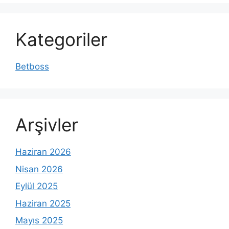
Kategoriler
Betboss
Arşivler
Haziran 2026
Nisan 2026
Eylül 2025
Haziran 2025
Mayıs 2025