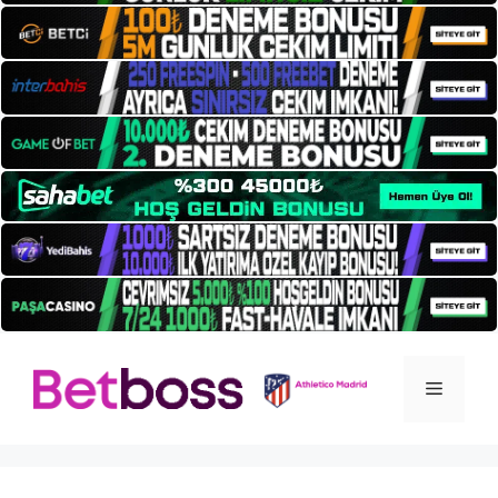
İçeriğe
atla
Menü