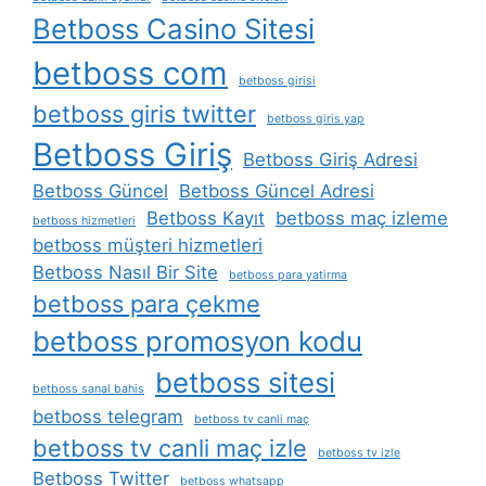
Betboss Casino Sitesi
betboss com
betboss girisi
betboss giris twitter
betboss giris yap
Betboss Giriş
Betboss Giriş Adresi
Betboss Güncel
Betboss Güncel Adresi
Betboss Kayıt
betboss maç izleme
betboss hizmetleri
betboss müşteri hizmetleri
Betboss Nasıl Bir Site
betboss para yatirma
betboss para çekme
betboss promosyon kodu
betboss sitesi
betboss sanal bahis
betboss telegram
betboss tv canli maç
betboss tv canli maç izle
betboss tv izle
Betboss Twitter
betboss whatsapp