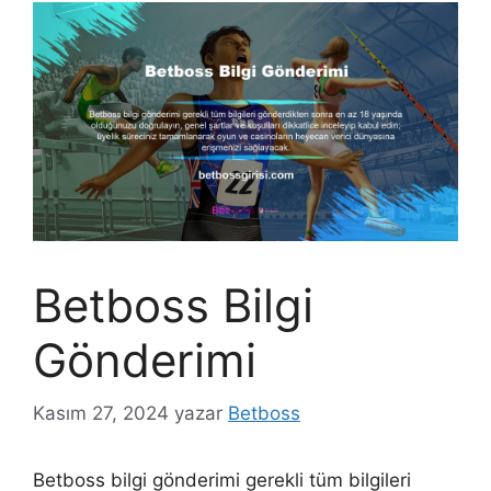
Betboss Bilgi
Gönderimi
Kasım 27, 2024
yazar
Betboss
Betboss bilgi gönderimi gerekli tüm bilgileri