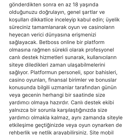
gönderdikten sonra en az 18 yaşında
olduğunuzu doğrulayın, genel şartlar ve
koşulları dikkatlice inceleyip kabul edin; üyelik
süreciniz tamamlanarak oyun ve casinoların
heyecan verici dünyasına erişmenizi
sağlayacak. Betboss online bir platform
olmasına rağmen sürekli olarak profesyonel
canlı destek hizmetleri sunarak, kullanıcıların
siteye diledikleri zaman ulaşabilmelerini
sağlıyor. Platformun personeli, spor bahisleri,
casino oyunları, finansal birimler ve bonuslar
konusunda bilgili uzmanlar tarafından günün
veya gecenin herhangi bir saatinde size
yardımcı olmaya hazırdır. Canlı destek ekibi
yalnızca bir sorunla karşılaştığınızda size
yardımcı olmakla kalmaz, aynı zamanda siteyle
etkileşime geçtiğinizde veya oyun oynarken de
rehberlik ve netlik arayabilirsiniz. Site mobil