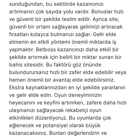
sunduğundan, bu sektörde kazancınızı
artırmanın çok sayıda yolu vardır. Bonuslar hızlı
ve güvenli bir şekilde teslim edilir. Ayrıca site,
güvenli bir ortam sağlayarak gelirinizi artıracak
fırsatları kolayca bulmanızı sağlar. Gelir elde
etmenin en etkili yöntemi önemli miktarda iş
yapmaktır. Betboss kazancınızı daha etkili bir
şekilde artırmak için belirli bir miktar sunan bir
bahis sitesidir. Bu faktörü göz önünde
bulundurursanız hızlı bir zafer elde edebilir veya
hemen önemli bir avantaj elde edebilirsiniz.
Ekstra kaynaklarınızdan en iyi şekilde yararlanın
ve gelir elde edin. Oyun deneyiminizin
heyecanını ve keyfini artırırken, zafere daha hızlı
ulaşmanızı sağlayacak rekabetçi oyun
etkinlikleri düzenliyoruz. Bu oyunlarda çok
eğlenecek ve potansiyel olarak büyük
kazanacaksınız. Bunları değerlendirin ve