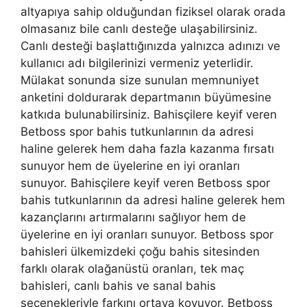
altyapıya sahip olduğundan fiziksel olarak orada
olmasanız bile canlı desteğe ulaşabilirsiniz.
Canlı desteği başlattığınızda yalnızca adınızı ve
kullanıcı adı bilgilerinizi vermeniz yeterlidir.
Mülakat sonunda size sunulan memnuniyet
anketini doldurarak departmanın büyümesine
katkıda bulunabilirsiniz. Bahisçilere keyif veren
Betboss spor bahis tutkunlarının da adresi
haline gelerek hem daha fazla kazanma fırsatı
sunuyor hem de üyelerine en iyi oranları
sunuyor. Bahisçilere keyif veren Betboss spor
bahis tutkunlarının da adresi haline gelerek hem
kazançlarını artırmalarını sağlıyor hem de
üyelerine en iyi oranları sunuyor. Betboss spor
bahisleri ülkemizdeki çoğu bahis sitesinden
farklı olarak olağanüstü oranları, tek maç
bahisleri, canlı bahis ve sanal bahis
seçenekleriyle farkını ortaya koyuyor. Betboss