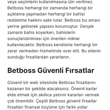
veya seçimlerin kullanılmasına izin verilmez.
Betboss herhangi bir zamanda herhangi bir
açıklama yapmadan herhangi bir bahisi
reddetme hakkını saklı tutar. Betboss bu amacı
yerine getirerek yapısını korumuştur. Gerçek
zamanlı bahis koyarken, bahislerin
sonuçlandırılması için önerilen miktar
kullanılacaktır. Betboss kendisine herhangi bir
zarar vermeden hizmetinde ısrar etti. Bu sitenin
sunduğu fırsatlardan yararlanın.
Betboss Güvenli Fırsatlar
Güvenli bir web sitesinde Betboss fırsatlarını
kazanan bir şekilde alacaksınız. Önemli karlar
elde etmek için akıllıca yatırım kararları vermek
çok önemlidir. Çeşitli
Betboss güvenli fırsatlar
fırsatları finansal büyüme için farklı yollar