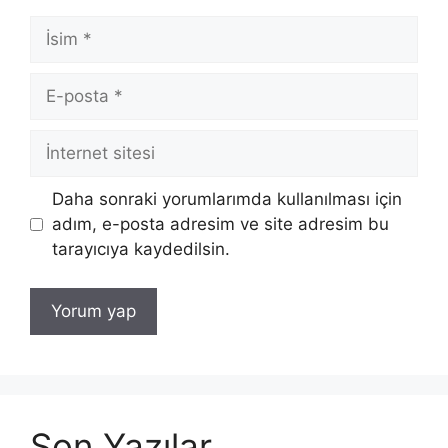
İsim
E-
posta
İnternet
sitesi
Daha sonraki yorumlarımda kullanılması için
adım, e-posta adresim ve site adresim bu
tarayıcıya kaydedilsin.
Son Yazılar