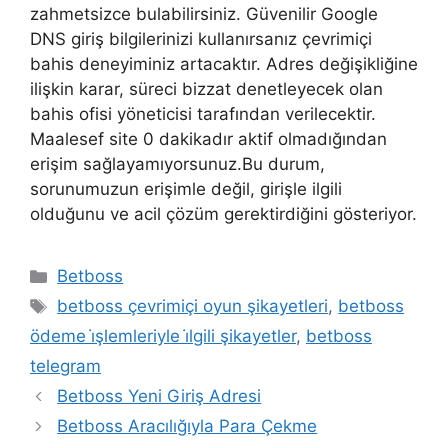
zahmetsizce bulabilirsiniz. Güvenilir Google
DNS giriş bilgilerinizi kullanırsanız çevrimiçi
bahis deneyiminiz artacaktır. Adres değişikliğine
ilişkin karar, süreci bizzat denetleyecek olan
bahis ofisi yöneticisi tarafından verilecektir.
Maalesef site 0 dakikadır aktif olmadığından
erişim sağlayamıyorsunuz.Bu durum,
sorunumuzun erişimle değil, girişle ilgili
olduğunu ve acil çözüm gerektirdiğini gösteriyor.
Kategoriler
Betboss
Etiketler
betboss çevrimiçi oyun şikayetleri
,
betboss
ödeme i̇şlemleriyle i̇lgili şikayetler
,
betboss
telegram
Betboss Yeni Giriş Adresi
Betboss Aracılığıyla Para Çekme