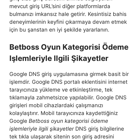
mevcut giriş URL’sini diğer platformlarda
bulmanızı imkansız hale getirir. Kesintisiz bahis
deneyimlerinin keyfini çıkarmaya devam etmek
için bu şanstan en iyi şekilde yararlanın.
Betboss Oyun Kategorisi Ödeme
Işlemleriyle Ilgili Şikayetler
Google DNS giriş uygulamasına girmek basit bir
işlemdir. Google DNS portalı eklentisini internet
tarayıcınıza yükleme ve etkinleştirme, tek
tıklamayla zahmetsizce yapılabilir. Google DNS
girişleri mobil cihazlardaki çalışmanızı
kolaylaştırır. Mobil tarayıcınıza kaydettiğiniz
Google
Betboss oyun kategorisi ödeme
işlemleriyle ilgili şikayetler
DNS giriş bilgilerine
tek tıkla ulaşarak sitenin son giriş adresini