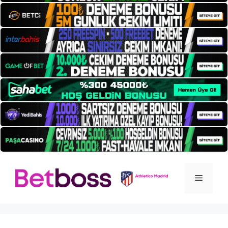
İçeriğe
atla
Menü