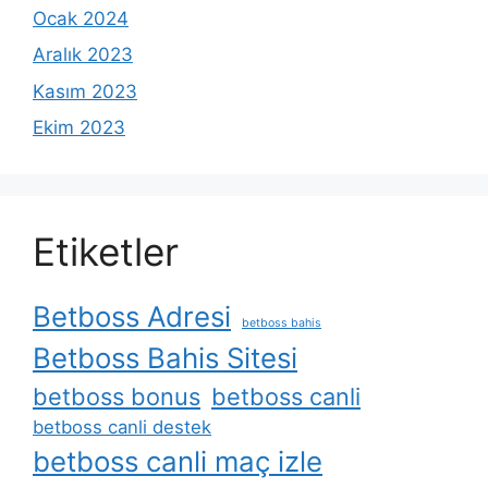
Ocak 2024
Aralık 2023
Kasım 2023
Ekim 2023
Etiketler
Betboss Adresi
betboss bahis
Betboss Bahis Sitesi
betboss bonus
betboss canli
betboss canli destek
betboss canli maç izle