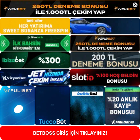
×
BETBOSS GİRİŞ İÇİN TIKLAYINIZ!