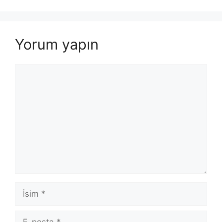
Yorum yapın
Yorum
İsim
E-