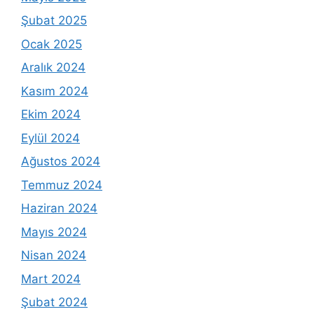
Şubat 2025
Ocak 2025
Aralık 2024
Kasım 2024
Ekim 2024
Eylül 2024
Ağustos 2024
Temmuz 2024
Haziran 2024
Mayıs 2024
Nisan 2024
Mart 2024
Şubat 2024