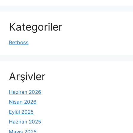
Kategoriler
Betboss
Arşivler
Haziran 2026
Nisan 2026
Eylül 2025
Haziran 2025
Mayıs 2025